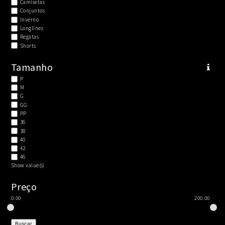
Camisetas
Conjuntos
Inverno
Longlines
Regatas
Shorts
Tamanho
P
M
G
GG
PP
36
38
40
42
46
Show value(s)
Preço
0.00
200.00
Buscar