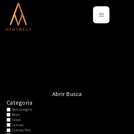
Main
Skip
menu
to
content
Abrir Busca
Categoria
Sem categoria
Batas
Calças
Camisas
Camisas Polo