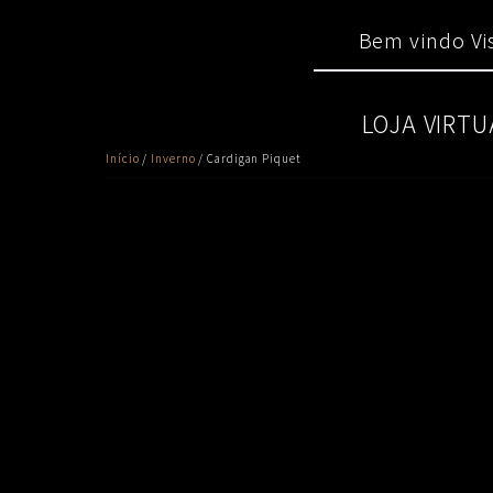
Skip
Main
to
Bem vindo Vis
menu
content
LOJA VIRTU
Início
/
Inverno
/ Cardigan Piquet