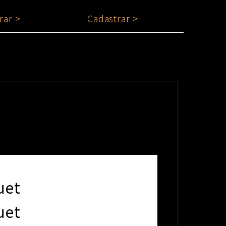
rar >
Cadastrar >
uet
uet