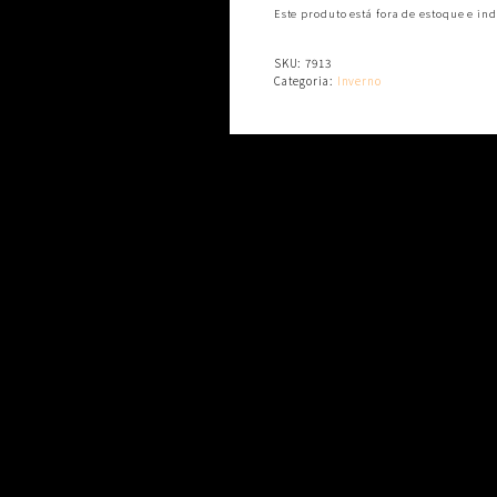
Este produto está fora de estoque e ind
SKU:
7913
Categoria:
Inverno