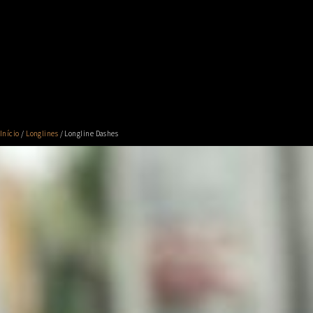
Início
/
Longlines
/ Longline Dashes