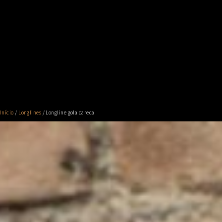
Início
/
Longlines
/ Longline gola careca