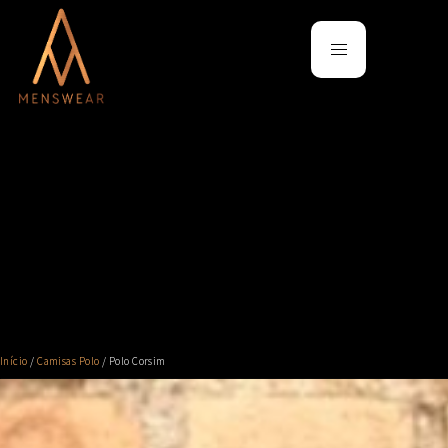
Main
Skip
menu
to
content
Início
/
Camisas Polo
/ Polo Corsim