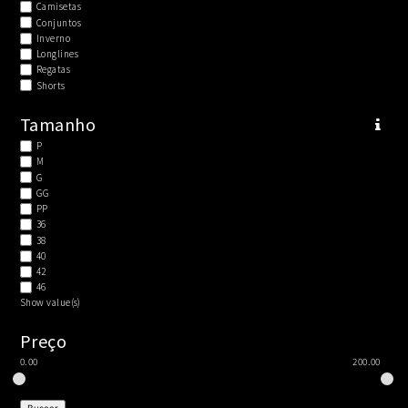
Camisetas
Conjuntos
Inverno
Longlines
Regatas
Shorts
Tamanho
P
M
G
GG
PP
36
38
40
42
46
Show value(s)
Preço
0.00
200.00
Buscar