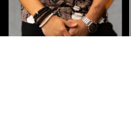
Bem vindo Visitante
LONGLINE VISCOLYCRA SNAKE
Entrar >
R$
69.90
Cadastrar >
CAMISETA AMARÍLIS
LOJA VIRTUAL
R$
69.90
FALE CONOSCO