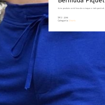
Este produto está fora de estoque e indisponível.
SKU:
2296
Categoria:
Shorts