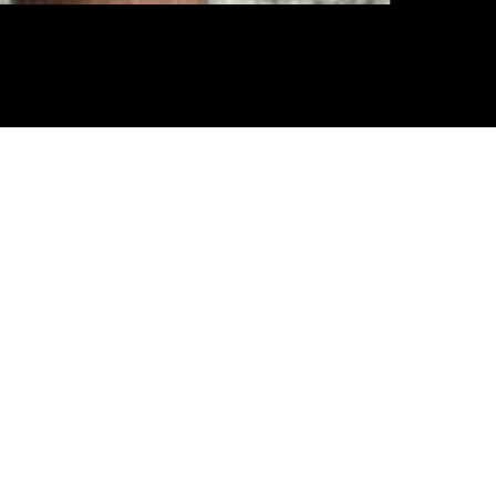
SHORTS MAURICINHO PIU PIU E
FRAJOLA
R$
59.90