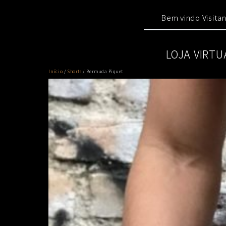
Skip
Main
to
Bem vindo Visita
menu
content
LOJA VIRTU
Início
/
Shorts
/ Bermuda Piquet