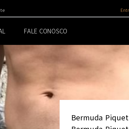
nte
Entr
AL
FALE CONOSCO
Bermuda Piquet
Bermuda Piquet