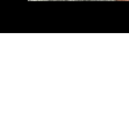
SHORTS MAURICINHO ESTRELA DO MAR
SHO
R$
59.90