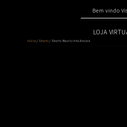
Skip
Main
to
Bem vindo Vis
menu
content
LOJA VIRTU
Início
/
Shorts
/ Shorts Mauricinho Ancora