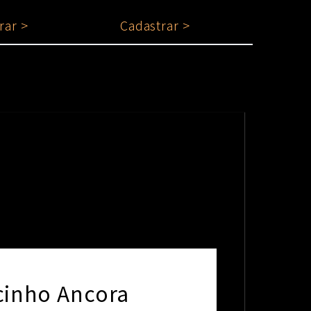
rar >
Cadastrar >
cinho Ancora