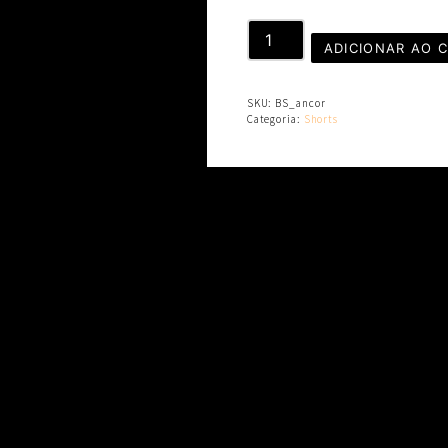
QUANTIDADE
ADICIONAR AO 
SKU:
BS_ancor
Categoria:
Shorts