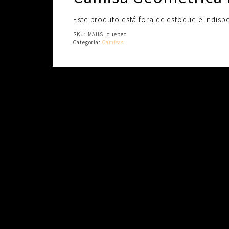
Este produto está fora de estoque e indispo
SKU:
MAHS_quebec
Categoria:
Camisas