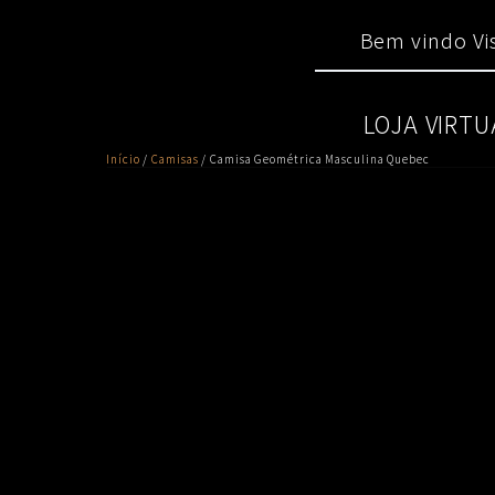
Skip
Main
to
Bem vindo Vis
menu
content
LOJA VIRTU
Início
/
Camisas
/ Camisa Geométrica Masculina Quebec