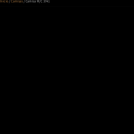
Início
/
Camisas
/ Camisa M/C 3741