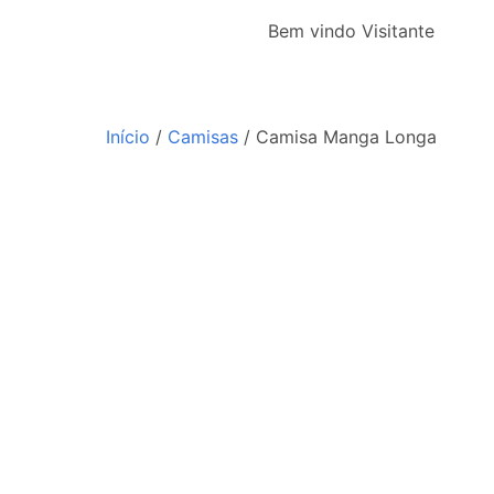
Main
Skip
Bem vindo Visitante
menu
to
content
Início
/
Camisas
/ Camisa Manga Longa