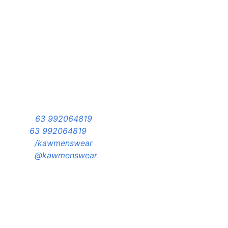
ontatos
hatsapp:
63 992064819
elefone:
63 992064819
acebook:
/kawmenswear
nstagram:
@kawmenswear