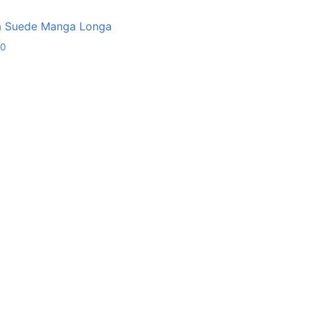
 Suede Manga Longa
90
C
W
T
F
I