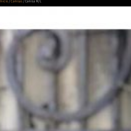
Início
/
Camisas
/ Camisa M/L