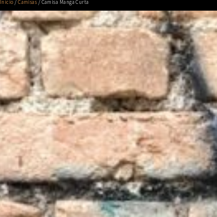
Início
/
Camisas
/ Camisa Manga Curta