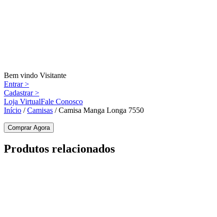
Main
Skip
to
menu
content
Bem vindo Visitante
Entrar >
Cadastrar >
Loja Virtual
Fale Conosco
Início
/
Camisas
/ Camisa Manga Longa 7550
Comprar Agora
Produtos relacionados