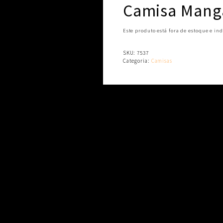
Camisa Manga
Este produto está fora de estoque e ind
SKU:
7537
Categoria:
Camisas