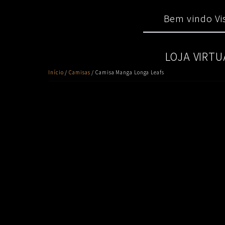
Skip
Main
to
Bem vindo Vis
menu
content
LOJA VIRTU
Início
/
Camisas
/ Camisa Manga Longa Leafs