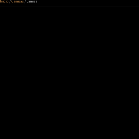
Início
/
Camisas
/ Camisa