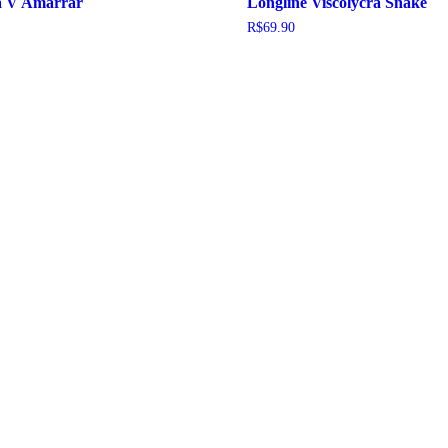
a V Amarrar
Longline Viscolycra Snake
R$
69.90