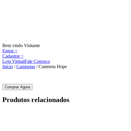
Main
Skip
to
menu
content
Bem vindo Visitante
Entrar >
Cadastrar >
Loja Virtual
Fale Conosco
Início
/
Camisetas
/ Camiseta Hope
Comprar Agora
Produtos relacionados