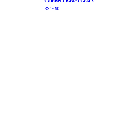
Camiseta Básica Gola V
R$
49.90