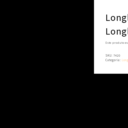
Long
Long
Este produto es
SKU:
7420
Categoria:
Long