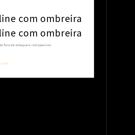
line com ombreira
line com ombreira
tá fora de estoque e indisponível.
lines