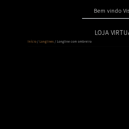
Skip
Main
to
Bem vindo Vis
menu
content
LOJA VIRTU
Início
/
Longlines
/ Longline com ombreira